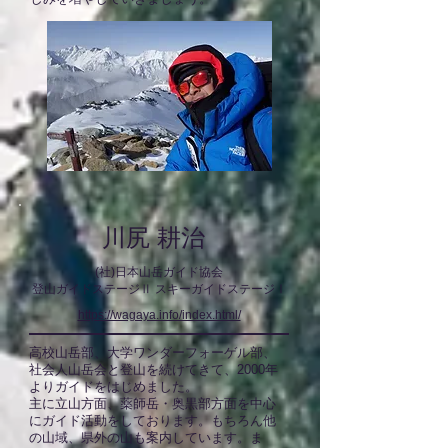
川尻 耕治
(社)日本山岳ガイド協会
登山ガイドステージⅡ スキーガイドステージⅠ
https://wagaya.info/index.html/
高校山岳部、大学ワンダーフォーゲル部、
社会人山岳会と登山を続けてきて、2000年
よりガイドをはじめました。
主に立山方面、薬師岳・奥黒部方面を中心
にガイド活動をしております。もちろん他
の山域、県外の山も案内しています。
ま