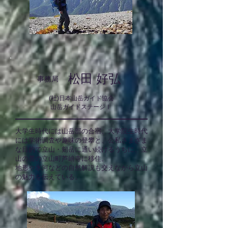
松田 好弘
​事務局
(社)日本山岳ガイド協会
​山岳ガイドステージⅠ
大学生時代には山岳部の合宿、大学院生時代
には学術調査や趣味の登攀と、公私さまざま
な目的で立山・剱岳に通い続けるうちに、立
山の麓の立山町芦峅寺に移住。
地形や氷河などの自然解説も交えながら立山
の魅力を伝えている。