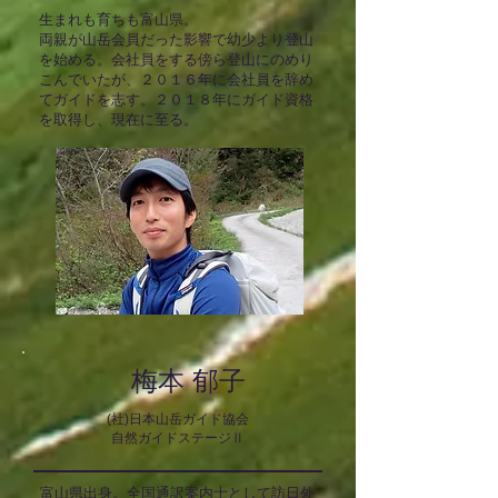
生まれも育ちも富山県。
両親が山岳会員だった影響で幼少より登山
を始める。会社員をする傍ら登山にのめり
こんでいたが、２０１６年に会社員を辞め
てガイドを志す。２０１８年にガイド資格
を取得し、現在に至る。
梅本 郁子
(社)日本山岳ガイド協会
自然ガイド
ステージⅡ
富山県出身。全国通訳案内士として訪日外