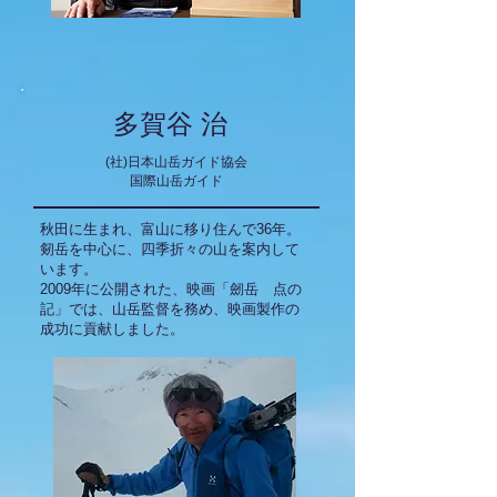
多賀谷 治
(社)日本山岳ガイド協会
国際山岳ガイド
秋田に生まれ、富山に移り住んで36年。
剱岳を中心に、四季折々の山を案内して
います。
2009年に公開された、映画「劒岳 点の
記」では、山岳監督を務め、映画製作の
成功に
貢献しました。