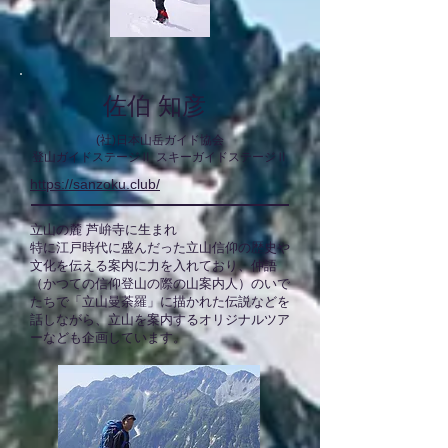
佐伯 知彦
(社)日本山岳ガイド協会
登山ガイド
ステージⅡ
スキーガイドステージⅡ
https://sanzoku.club/
立山の麓 芦峅寺に生まれ
特に江戸時代に盛んだった立山信仰の歴史や
文化を伝える案内に力を入れており、仲語
（かつての信仰登山の際の山案内人）のいで
たちで「立山曼荼羅」に描かれた伝説などを
話しながら、立山を案内するオリジナルツア
ーなども企画しています。