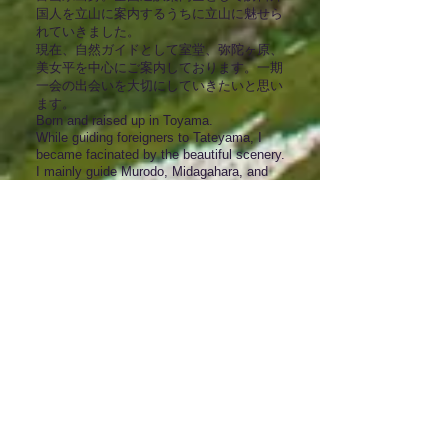
国人を立山に案内するうちに立山に魅せら
れていきました。
現在、自然ガイドとして室堂、弥陀ヶ原、
美女平を中心にご案内しております。一期
一会の出会いを大切にしていきたいと思い
ます。
Born and raised up in Toyama.
While guiding foreigners to Tateyama, I
became facinated by the beautiful scenery.
I mainly guide Murodo, Midagahara, and
Bijyodaira. I want to treasure every
meeting and encounter I have.
香川 浩士