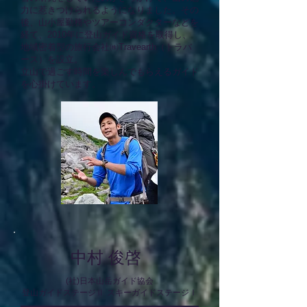
力に惹きつけられるようになりました。その
後、山小屋勤務やツアーコンダクターなどを
経て、2010年に登山ガイド資格を取得し、
地域密着型の旅行会社㈱Travearth（トラバ
ース）を設立。
立山で過ごす時間を楽しんでもらえるガイド
を心掛けています。
中村 俊啓
(社)日本山岳ガイド協会
登山ガイド
ステージⅡ
スキーガイドステージⅠ