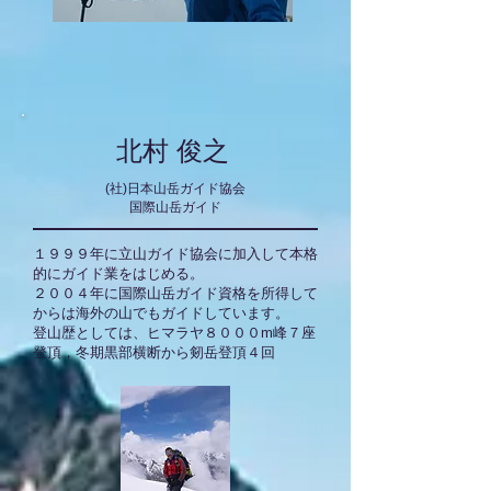
北村 俊之
(社)日本山岳ガイド協会
国際山岳ガイド
１９９９年に立山ガイド協会に加入して本格
的にガイド業をはじめる。
２００４年に国際山岳ガイド資格を所得して
からは海外の山でもガイドしています。
登山歴としては、ヒマラヤ８０００m峰７座
登頂，冬期黒部横断から剱岳登頂４回