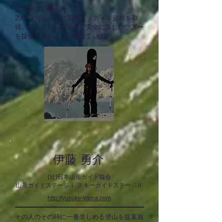
富山県立山町出身
2007より山小屋に勤務し、ガイド資格を取
得。登山から山滑りまで安全に楽しいツアー
を提供出来るよう心掛けています。
伊藤 勇介
(社)日本山岳ガイド協会
山岳ガイド
ステージⅠ
スキーガイドステージⅡ
http://yusuke-yama.com
その人のその時に一番楽しめる登山を提案致