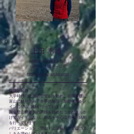
上田 幸雄
(社)日本山岳ガイド協会
山岳ガイド
ステージⅡ
http://www.yukiotoko.com/
愛媛県出身
大学時代に北海道で登山を始め、就職を機に
富山に移り住み、冬季の剱岳・黒部横断をメ
インに登山活動を行っていました。
国立登山研修所の講師を始めたことがきっか
けでガイドとなり、剱岳を中心にガイド活動
を行っています。
バリエーション・雪山・山菜採りなど山の楽
しみを増やしていきましょう。