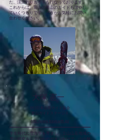
た、渓流釣りガイドも行なっております。
これからは、富山の里山のガイドも増やし
ていくつもりです。どうかお気軽にお問い
合わせください。
大塚 憲一
(社)日本山岳ガイド協会
登山ガイド
ステージⅡ
http://www.travearth.jp/
学生時代に雪氷学を専攻し、立山山岳地域の
雪の研究をしていたのがきっかけで、山の魅