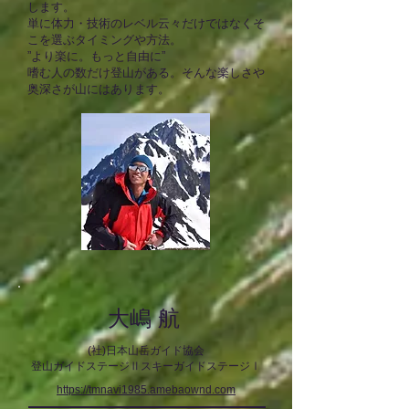
します。
単に体力・技術のレベル云々だけではなくそ
こを選ぶタイミングや方法。
”より楽に。もっと自由に”
嗜む人の数だけ登山がある。そんな楽しさや
奥深さが山にはあります。
大嶋 航
(社)日本山岳ガイド協会
登山ガイド
ステージⅡ
スキーガイド
ステージⅠ
https://tmnavi1985.amebaownd.com